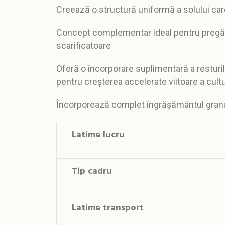
Creează o structură uniformă a solului ca
Concept complementar ideal pentru pregăt
scarificatoare
Oferă
o
încorporare suplimentară a
resturi
pentru creșterea accelerate viitoare a cultur
Încorporează complet îngrășământul granular
Latime lucru
Tip cadru
Latime transport