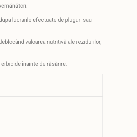
 semănători
.
dupa lucrarile efectuate de pluguri sau
deblocând valoarea nutritivă a
le rezidurilor,
erbicide înainte de răsărire.