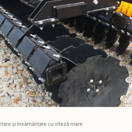
ntare și însămânțare cu viteză
mare.