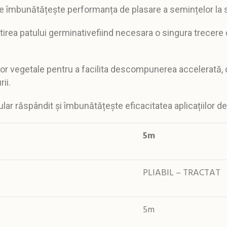
re îmbunătățește performanța de plasare a semințelor la
irea patului
germinativefiind necesara o singura trecere 
lor vegetale pentru a facilita descompunere
a accelerată, 
ii.
 răspândit și îmbunătățește eficacitatea aplicațiilor de 
5m
PLIABIL – TRACTAT
5m