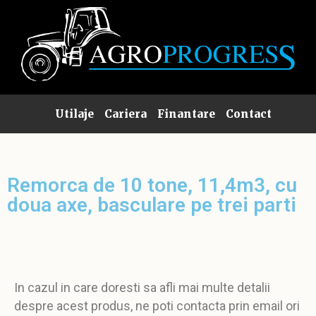
Utilaje
Cariera
Finantare
Contact
Remorca de 10 tone, 11,4m3, cu
doua axe, basculare pe trei parti
In cazul in care doresti sa afli mai multe detalii
despre acest produs, ne poti contacta prin email ori