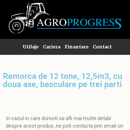
Utilaje
Cariera
Finantare
Contact
Remorca de 12 tone, 12,5m3, cu
doua axe, basculare pe trei parti
In cazul in care doresti sa afli mai multe detalii
despre acest produs, ne poti contacta prin email ori